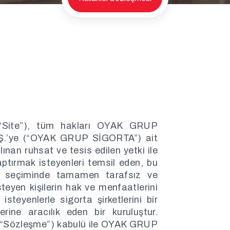
(“Site”), tüm hakları OYAK GRUP
.Ş.’ye (“OYAK GRUP SİGORTA”) ait
ınan ruhsat ve tesis edilen yetki ile
ptırmak isteyenleri temsil eden, bu
erin seçiminde tamamen tarafsız ve
eyen kişilerin hak ve menfaatlerini
teyenlerle sigorta şirketlerini bir
rine aracılık eden bir kuruluştur.
n (“Sözleşme”) kabulü ile OYAK GRUP