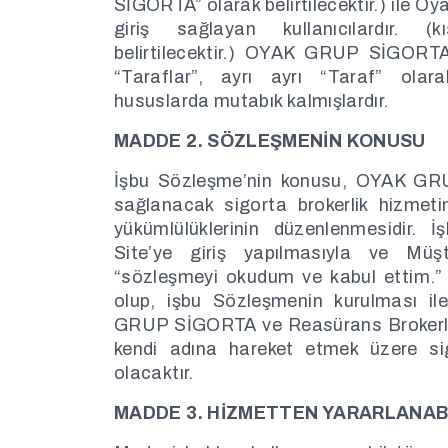
SİGORTA” olarak belirtilecektir.) ile O
giriş sağlayan kullanıcılardır. (k
belirtilecektir.) OYAK GRUP SİGORTA
“Taraflar”, ayrı ayrı “Taraf” olara
hususlarda mutabık kalmışlardır.
MADDE 2. SÖZLEŞMENİN KONUSU
İşbu Sözleşme’nin konusu, OYAK GR
sağlanacak sigorta brokerlik hizmetin
yükümlülüklerinin düzenlenmesidir. 
Site’ye giriş yapılmasıyla ve Müşt
“sözleşmeyi okudum ve kabul ettim.” i
olup, işbu Sözleşmenin kurulması i
GRUP SİGORTA ve Reasürans Brokerliği 
kendi adına hareket etmek üzere sig
olacaktır.
MADDE 3. HİZMETTEN YARARLANA