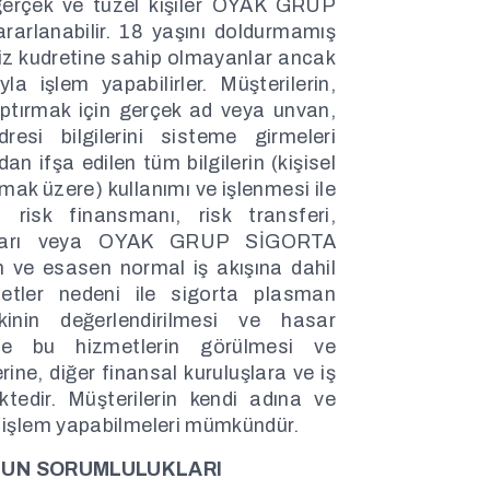
gerçek ve tüzel kişiler OYAK GRUP
arlanabilir. 18 yaşını doldurmamış
myiz kudretine sahip olmayanlar ancak
la işlem yapabilirler. Müşterilerin,
aptırmak için gerçek ad veya unvan,
esi bilgilerini sisteme girmeleri
an ifşa edilen tüm bilgilerin (kişisel
mamak üzere) kullanımı ve işlenmesi ile
ı, risk finansmanı, risk transferi,
maları veya OYAK GRUP SİGORTA
n ve esasen normal iş akışına dahil
izmetler nedeni ile sigorta plasman
skinin değerlendirilmesi ve hasar
 ve bu hizmetlerin görülmesi ve
ine, diğer finansal kuruluşlara ve iş
ktedir. Müşterilerin kendi adına ve
na işlem yapabilmeleri mümkündür.
’UN SORUMLULUKLARI