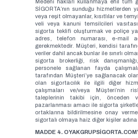
Medeni hakları kullanmaya ehil tüm 
SİGORTA’nın sunduğu hizmetlerden yar
veya reşit olmayanlar, kısıtlılar ve te
veli veya kanuni temsilcileri vasıtasıy
sigorta teklifi oluşturmak ve poliçe y
adres, telefon numarası, e-mail adr
gerekmektedir. Müşteri, kendisi tarafınd
veriler dahil ancak bunlar ile sınırlı ol
sigorta brokerliği, risk danışmanlığ
personele sağlanan fayda çalış
tarafından Müşteri’ye sağlanacak ola
olan sigortacılık ile ilgili diğer h
çalışmaları ve/veya Müşteri’nin ri
taleplerinin takibi için, önceden
pazarlanması amacı ile sigorta şirketler
ortaklarına bildirilmesine onay verme
sigortalı olmaya haiz diğer kişiler adı
MADDE 4. OYAKGRUPSİGORTA.COM