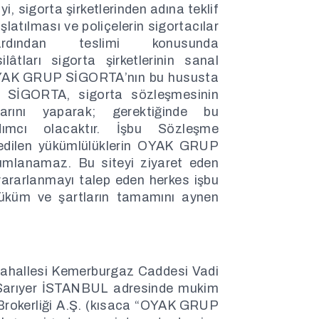
, sigorta şirketlerinden adına teklif
şlatılması ve poliçelerin sigortacılar
ardından teslimi konusunda
lâtları sigorta şirketlerinin sanal
e OYAK GRUP SİGORTA’nın bu hususta
 SİGORTA, sigorta sözleşmesinin
larını yaparak; gerektiğinde bu
dımcı olacaktır. İşbu Sözleşme
atfedilen yükümlülüklerin OYAK GRUP
umlanamaz. Bu siteyi ziyaret eden
yararlanmayı talep eden herkes işbu
hüküm ve şartların tamamını aynen
Mahallesi Kemerburgaz Caddesi Vadi
 Sarıyer İSTANBUL adresinde mukim
okerliği A.Ş. (kısaca “OYAK GRUP