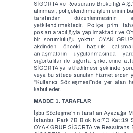
SİGORTA ve Reasürans Brokerliği A.Ş.’yi
alınması; poliçelendirme işlemlerinin ba
tarafından düzenlenmesinin 
yetkilendirmektedir. Poliçe prim tahsi
posları aracılığıyla yapılmaktadır v
bir sorumluluğu yoktur. OYAK GRUP
akdinden önceki hazırlık çalışma
anlaşmaların uygulanmasında yar
sigortalılar ile sigorta şirketlerine 
SİGORTA’ya atfedilmesi şeklinde yor
veya bu sitede sunulan hizmetlerden 
“Kullanıcı Sözleşmesi”nde yer alan 
kabul eder.
MADDE 1. TARAFLAR
İşbu Sözleşme’nin tarafları Ayazağa 
İstanbul Park 7B Blok No:7C Kat:19
OYAK GRUP SİGORTA ve Reasürans Br