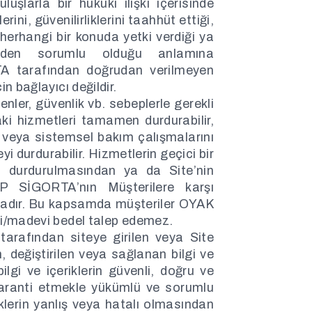
şlarla bir hukuki ilişki içerisinde
rini, güvenilirliklerini taahhüt ettiği,
herhangi bir konuda yetki verdiği ya
nden sorumlu olduğu anlamına
 tarafından doğrudan verilmeyen
 bağlayıcı değildir.
er, güvenlik vb. sebeplerle gerekli
i hizmetleri tamamen durdurabilir,
lir veya sistemsel bakım çalışmalarını
 durdurabilir. Hizmetlerin geçici bir
 durdurulmasından ya da Site’nin
 SİGORTA’nın Müşterilere karşı
tadır. Bu kapsamda müşteriler OYAK
/madevi bedel talep edemez.
rafından siteye girilen veya Site
, değiştirilen veya sağlanan bilgi ve
ilgi ve içeriklerin güvenli, doğru ve
aranti etmekle yükümlü ve sorumlu
iklerin yanlış veya hatalı olmasından