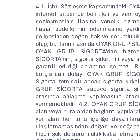
4.1. İşbu Sözleşme kapsamındaki OY
internet sitesinde belirtilen ve vermey
sözleşmesinin ifasına yönelik hizme
hasar bedellerinin ödenmesine yardım
poliçesinden doğan hak ve sorumlulukla
olup, bunların ifasında OYAK GRUP SİG
OYAK GRUP SİGORTA’dan hizme
SİGORTA’nın, sigorta şirketinin veya si
garanti edildiği anlamına gelmez. B
borçlardan dolayı OYAK GRUP SİGORT
Sigorta teminatı ancak sigorta şirket
GRUP SİGORTA sadece sigorta şirketl
arasında anlaşma yapılmasına aracıl
vermemektedir. 4.2. OYAK GRUP SİG
alan veya buralardan bağlantı yapılarak
yer alan her türlü içeriğe dayanılar
ulaşılamamasından doğan ve doğacak
hiçbir şekilde sorumluluk kabul etmemek