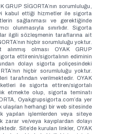
AK GRUP SİGORTA’nın sorumluluğu,
i kabul ettiği hizmetler ile sigorta
tlerin sağlanması ve gerektiğinde
cı olunmasıyla sınırlıdır. Sigorta
r ilgili sözleşmenin taraflarına ait
ORTA’nın hiçbir sorumluluğu yoktur.
t alınmış olması OYAK GRUP
gorta ettirenin/sigortalının ediminin
undan dolayı sigorta poliçesindeki
A’nın hiçbir sorumluluğu yoktur.
leri tarafından verilmektedir. OYAK
eri ile sigorta ettiren/sigortalı
ık etmekte olup, sigorta teminatı
ORTA, Oyakgrupsigorta.com’da yer
 ulaşılan herhangi bir web sitesinde
ak yapılan işlemlerden veya siteye
 zarar ve/veya kayıplardan dolayı
tedir. Site’de kurulan linkler, OYAK