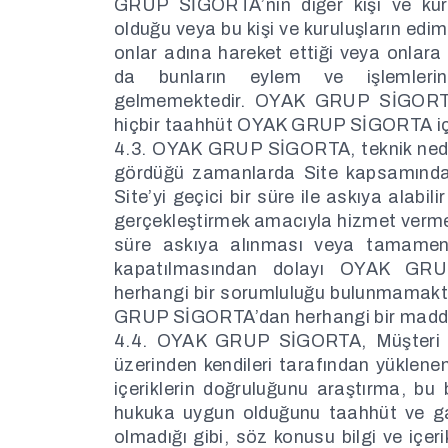
GRUP SİGORTA’nın diğer kişi ve kurulu
olduğu veya bu kişi ve kuruluşların edimle
onlar adına hareket ettiği veya onlara 
da bunların eylem ve işlemleri
gelmemektedir. OYAK GRUP SİGORTA
hiçbir taahhüt OYAK GRUP SİGORTA için
4.3. OYAK GRUP SİGORTA, teknik nedenl
gördüğü zamanlarda Site kapsamındak
Site’yi geçici bir süre ile askıya alabi
gerçekleştirmek amacıyla hizmet vermeyi
süre askıya alınması veya tamamen
kapatılmasından dolayı OYAK GRUP
herhangi bir sorumluluğu bulunmamak
GRUP SİGORTA’dan herhangi bir maddi
4.4. OYAK GRUP SİGORTA, Müşteri ta
üzerinden kendileri tarafından yüklenen
içeriklerin doğruluğunu araştırma, bu b
hukuka uygun olduğunu taahhüt ve g
olmadığı gibi, söz konusu bilgi ve içer