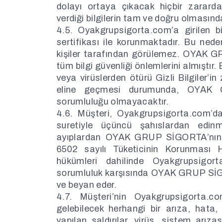
dolayı ortaya çıkacak hiçbir zarar
verdiği bilgilerin tam ve doğru olmasın
4.5. Oyakgrupsigorta.com’a girilen b
sertifikası ile korunmaktadır. Bu nedenl
kişiler tarafından görülemez. OYAK GR
tüm bilgi güvenliği önlemlerini almıştır. 
veya virüslerden ötürü Gizli Bilgiler’i
eline geçmesi durumunda, OYAK 
sorumluluğu olmayacaktır.
4.6. Müşteri, Oyakgrupsigorta.com’d
suretiyle üçüncü şahıslardan edin
ayıplardan OYAK GRUP SİGORTA’nın h
6502 sayılı Tüketicinin Korunması 
hükümleri dahilinde Oyakgrupsigort
sorumluluk karşısında OYAK GRUP SİGO
ve beyan eder.
4.7. Müşteri’nin Oyakgrupsigorta.c
gelebilecek herhangi bir arıza, hata, 
yapılan saldırılar, virüs, sistem arızas