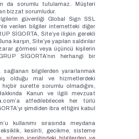
dan da sorumlu tutulamaz. Müşteri
dan bizzat sorumludur.
ilgilerin güvenliği Global Sign SSL
e verilen bilgiler internetteki diğer
UP SİGORTA, Site’ye ilişkin gerekli
Buna karşın, Site’ye yapılan saldırılar
n zarar görmesi veya üçüncü kişilerin
GRUP SİGORTA’nın herhangi bir
a sağlanan bilgilerden yararlanmak
miş olduğu mal ve hizmetlerdeki
içbir surette sorumlu olmadığını,
Hakkında Kanun ve ilgili mevzuat
a.com’a atfedilebilecek her türlü
RTA’yı şimdiden ibra ettiğini kabul
om’u kullanımı sırasında meydana
eksiklik, kesinti, gecikme, sisteme
ı, sitenin içeriğindeki bilgilerden ve