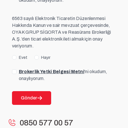
okudum, onaylıyorum.
6563 sayılı Elektronik Ticaretin Düzenlenmesi
Hakkında Kanun ve sair mevzuat çerçevesinde,
OYAK GRUP SİGORTA ve Reasürans Brokerliği
A.Ş.’den ticari elektronik ileti almak için onay
veriyorum.
Evet
Hayır
Brokerlik Yetki Belgesi Metni
'ni okudum,
onaylıyorum.
Gönder
0850 577 00 57