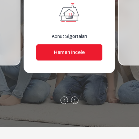
Konut Sigortaları
Hemen İncele
‹
›