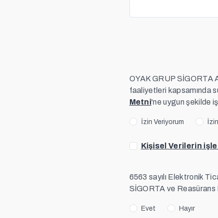
OYAK GRUP SİGORTA A.Ş. il
faaliyetleri kapsamında 
Metni
'ne uygun şekilde i
İzin Veriyorum
İzi
Kişisel Verilerin iş
6563 sayılı Elektronik 
SİGORTA ve Reasürans Brok
Evet
Hayır