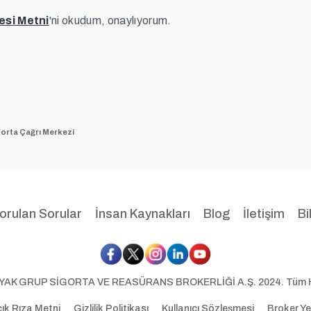
esi Metni
'ni okudum, onaylıyorum.
orta Çağrı Merkezi
orulan Sorular
İnsan Kaynakları
Blog
İletişim
Bi
OYAK GRUP SİGORTA VE REASÜRANS BROKERLİĞİ A.Ş. 2024. Tüm Hakl
ık Rıza Metni
Gizlilik Politikası
Kullanıcı Sözleşmesi
Broker Ye