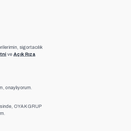
lerimin, sigortacılık
tni
ve
Açık Rıza
um, onaylıyorum.
evesinde, OYAK GRUP
um.