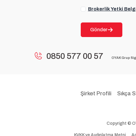
Brokerlik Yetki Belg
Gönder
0850 577 00 57
OYAK Grup Sig
Şirket Profili
Sıkça S
Copyright © 
KVKK ve Aydınlatma Metni
Aç