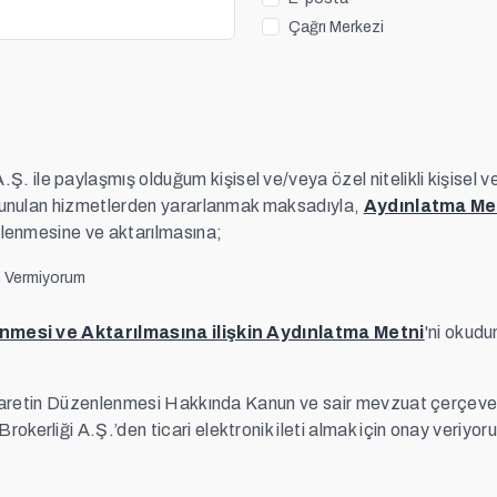
Çağrı Merkezi
e paylaşmış olduğum kişisel ve/veya özel nitelikli kişisel veri
sunulan hizmetlerden yararlanmak maksadıyla,
Aydınlatma Me
şlenmesine ve aktarılmasına;
n Vermiyorum
lenmesi ve Aktarılmasına ilişkin Aydınlatma Metni
'ni okud
Ticaretin Düzenlenmesi Hakkında Kanun ve sair mevzuat çerç
erliği A.Ş.’den ticari elektronik ileti almak için onay veriyor