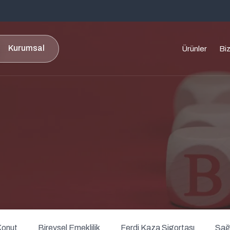
Kurumsal
Ürünler
Bi
igortası
Cep Telefonu Sigortası
t Sigortası
Eğitim Sigortası
ı
Kadınlar İçin Güçlü Gelecek
Sigortası
rtası
İMM (İhtiyari Mali
ik Sigortası
Mesuliyet)Sigortası
Yeşil Kart Sigortası
Konut
Bireysel Emeklilik
Ferdi Kaza Sigortası
Sağl