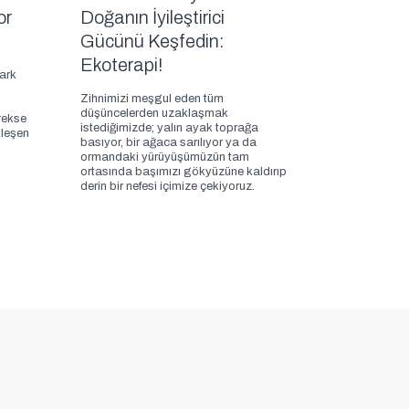
or
Doğanın İyileştirici
Gücünü Keşfedin:
Ekoterapi!
fark
Zihnimizi meşgul eden tüm
düşüncelerden uzaklaşmak
rekse
istediğimizde; yalın ayak toprağa
leşen
basıyor, bir ağaca sarılıyor ya da
ormandaki yürüyüşümüzün tam
ortasında başımızı gökyüzüne kaldırıp
derin bir nefesi içimize çekiyoruz.