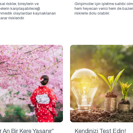
al riskler, bireylerin ve
Girişimciler için işletme sahibi ol
elerin karşılaşabileceği
hem heyecan verici hem de baze
nmedik olaylardan kaynaklanan
risklerle dolu olabilir.
arar riskleridir.
r An Bir Kere Yaşanır”
Kendinizi Test Edin!