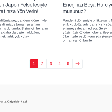
en Japon Felsefesiyle
Enerjinizi Boşa Harcıy
atınıza Yön Verin!
musunuz?
diğimiz şey, pandemi dönemiyle
Pandemi dönemiyle birlikte şunu 
kte dilimizde tamamen anlam
ettik ki: doğa, adından sık sık söz
mış durumda. Bizim için her anın
ettirmeye devam ediyor. Gerek
da daha da değerli olduğunu
yüzümüzü güldüren olaylar ile ge
mek, artık çok kolay.
ülkemizde ve dünyamızda gerçek
orman yangınları ile…
1
2
3
4
5
orta Çağrı Merkezi