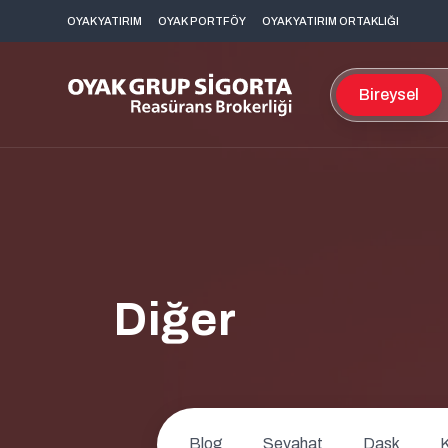
OYAK YATIRIM
OYAK PORTFÖY
OYAK YATIRIM ORTAKLIĞI
Bireysel
Kasko Sigortası
Yabancı Uyruk S
Trafik Sigortası
Yurt Dışı Seyaha
Konut Sigortası
Hayat Sigortas
Diğer
DASK (Zorunlu Deprem
Ferdi Kaza Sigo
Sigortası)
Bireysel Emeklil
Özel Sağlık Sigortası
Tamamlayıcı Sağlık Sigortası
Blog
Seyahat
Dask