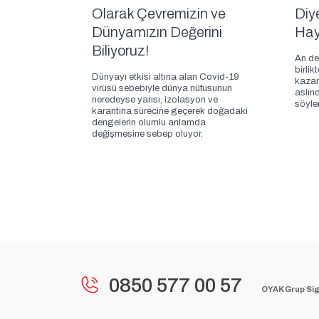
Olarak Çevremizin ve
Diy
Dünyamızın Değerini
Hay
Biliyoruz!
An de
birli
Dünyayı etkisi altına alan Covid-19
kazan
virüsü sebebiyle dünya nüfusunun
aslın
neredeyse yarısı, izolasyon ve
söyle
karantina sürecine geçerek doğadaki
dengelerin olumlu anlamda
değişmesine sebep oluyor.
0850 577 00 57
OYAK Grup Sig