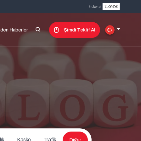
zden Haberler
Şimdi Teklif Al
ık
Kasko
Trafik
Diğer