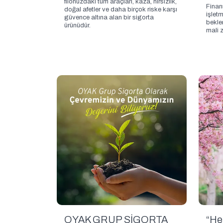
filonuzdaki tüm araçları, kaza, hırsızlık,
Finans
doğal afetler ve daha birçok riske karşı
işletm
güvence altına alan bir sigorta
bekle
ürünüdür.
mali z
OYAK GRUP SİGORTA
“He